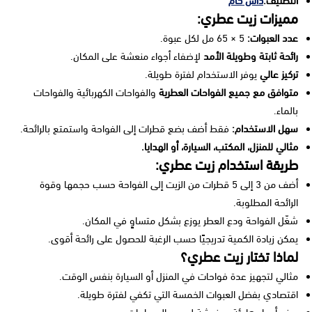
التصنيف:
داش كام
مميزات زيت عطري:
عدد العبوات:
5 × 65 مل لكل عبوة.
رائحة ثابتة وطويلة الأمد
لإضفاء أجواء منعشة على المكان.
تركيز عالي
يوفر الاستخدام لفترة طويلة.
متوافق مع جميع الفواحات العطرية
والفواحات الكهربائية والفواحات
بالماء.
سهل الاستخدام:
فقط أضف بضع قطرات إلى الفواحة واستمتع بالرائحة.
مثالي للمنزل، المكتب، السيارة، أو الهدايا.
طريقة استخدام زيت عطري:
أضف من 3 إلى 5 قطرات من الزيت إلى الفواحة حسب حجمها وقوة
الرائحة المطلوبة.
شغّل الفواحة ودع العطر يوزع بشكل متساوٍ في المكان.
يمكن زيادة الكمية تدريجيًا حسب الرغبة للحصول على رائحة أقوى.
لماذا تختار زيت عطري؟
مثالي لتجهيز عدة فواحات في المنزل أو السيارة بنفس الوقت.
اقتصادي بفضل العبوات الخمسة التي تكفي لفترة طويلة.