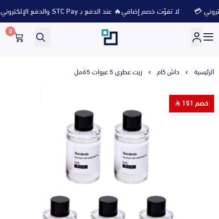
لا تفوّت خصم إضافي🔥 عند الدفع بـ STC Pay والدفع الإلكتروني 💳
0
متجر ثلاث ارباع
الرئيسية
داش كام
زيت عطري 5 عبوات 65مل
خصم 151