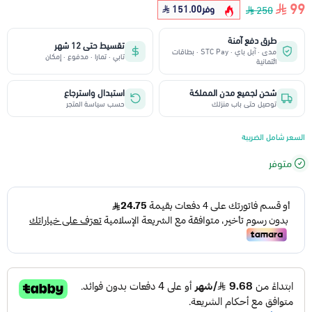
99
وفر
151.00
250
طرق دفع آمنة
تقسيط حتى 12 شهر
مدى · آبل باي · STC Pay · بطاقات
تابي · تمارا · مدفوع · إمكان
ائتمانية
شحن لجميع مدن المملكة
استبدال واسترجاع
توصيل حتى باب منزلك
حسب سياسة المتجر
السعر شامل الضريبة
متوفر