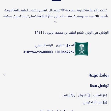
‎ثلاث ارباع علامة تجارية سعودية 💯 تهدف إلى تقديم منتجات اصلية عالية الجودة
بأسعار تنافسية مدعومة بخدمة عملاء على مدار الساعة لضمان تجربة تسوق ممتعة
✨
الرياض، حي الريان، شارع لطف بن محمد الزبيري 14213
السجل التجاري
الرقم الضريبي
310796672600003
1010662267
روابط مهمة
تواصل معنا
طريقة الطلب بالمتجر
تواصل معنا
واتساب
الجوال
الهاتف
طرق الدفع
الشكاوى والاقتراحات
البريد الإلكتروني
أقساط بدون فوائد؟ تعرف أكثر على خدمة
برنامج ولاء ثلاث أرباع
تمارا