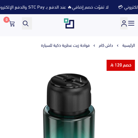
لا تفوّت خصم إضافي🔥 عند الدفع بـ STC Pay والدفع الإلكتروني 💳
0
متجر ثلاث ارباع
الرئيسية
داش كام
فواحة زيت عطرية ذكية للسيارة
خصم 120