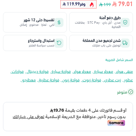
79.01
وفر
119.99
199
طرق دفع آمنة
تقسيط حتى 12 شهر
مدى · آبل باي · STC Pay · بطاقات
تابي · تمارا · مدفوع · إمكان
ائتمانية
شحن لجميع مدن المملكة
استبدال واسترجاع
توصيل حتى باب منزلك
حسب سياسة المتجر
السعر شامل الضريبة
منقى هواء ,
معطر سيارة ,
معطر هواء ,
فواحة سيارة ,
فواحة ديجيتال ,
فواحات ,
عطور ,
زيت عطري ,
فواحة زيوت ,
فواحة زيون ,
فواحة عطرية ,
معطرجو ,
متوفر