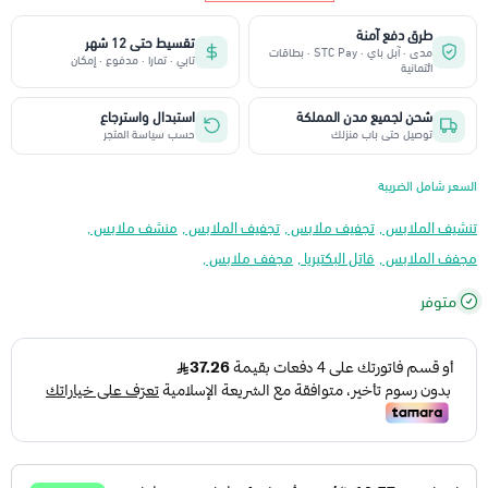
طرق دفع آمنة
تقسيط حتى 12 شهر
مدى · آبل باي · STC Pay · بطاقات
تابي · تمارا · مدفوع · إمكان
ائتمانية
شحن لجميع مدن المملكة
استبدال واسترجاع
توصيل حتى باب منزلك
حسب سياسة المتجر
السعر شامل الضريبة
تنشيف الملابس ,
تجفيف ملابس ,
تجفيف الملابس ,
منشف ملابس ,
مجفف الملابس ,
قاتل البكتيريا ,
مجفف ملابس ,
متوفر