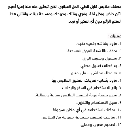
مجفف ملابس قابل للطي، الحل العبقري الذي تبحثين عنه منذ زمن! أصبح
الآن حاضرا وبكل ثقة، وفري وقتك وجهدك ومساحة بيتك، واقتني هذا
المنتج الرائع دون أي تفكير أو تردد.
مميزات :
١. مزود بشاشة رقمية ذكية.
٢. يجفف بالأشعة الفوق بنفسجية.
٣. محمول وخفيف الوزن.
٤. به خطاف تعليق مخفي.
٥. به غطاء قماشي سفلي متين.
٦. مزود بثمانية تعرجات؛ لتعليق الملابس بها.
٧. رائع للاستخدام في السفر والرحلات.
٨. مجهز بتقنية قوية لتجفيف الملابس بسرعة وفعالية.
٩. سهل الاستخدام والتخزين.
١٠. يمكنك استخدامه في أي مكان بسهولة.
١١. مناسب لتجفيف مجموعة متنوعة من الملابس.
١٢. تصميم عصري وعملي.