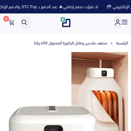
لا تفوّت خصم إضافي🔥 عند الدفع بـ STC Pay والدفع الإلكتروني 💳
0
متجر ثلاث ارباع
الرئيسية
مجفف ملابس وقاتل البكتيريا المحمول 600 واط