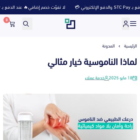
وني 💳
لا تفوّت خصم إضافي🔥 عند الدفع بـ STC Pay والدفع الإلكتروني 💳
0
متجر ثلاث ارباع
الرئيسية
المدونة
لماذا الناموسية خيار مثالي
18 مايو 2025
خدمة عملاء