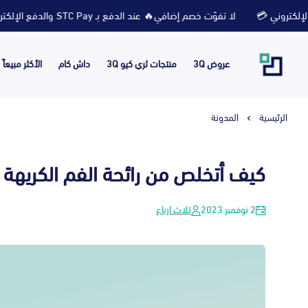
لا تفوّت خصم إضافي🔥 عند الدفع بـ STC Pay والدفع الإلكتروني 💳
عروض 3Q
منتجات ثري كيو 3Q
داش كام
الأكثر مبيعاً
الرئيسية
المدونة
كيف أتخلص من رائحة الفم الكريهة ا
2 نوفمبر 2023
ثلاث ارباع