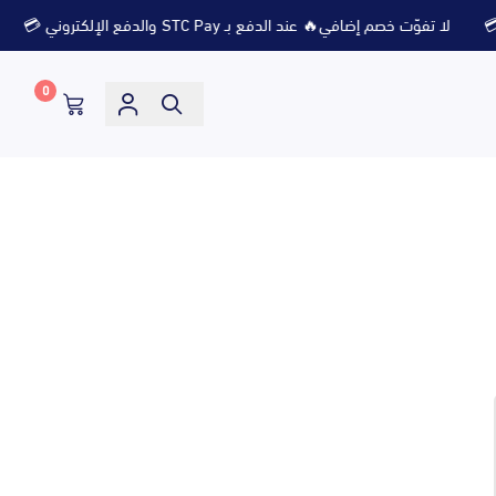
لا تفوّت خصم إضافي🔥 عند الدفع بـ STC Pay والدفع الإلكتروني 💳
لا تفو
0