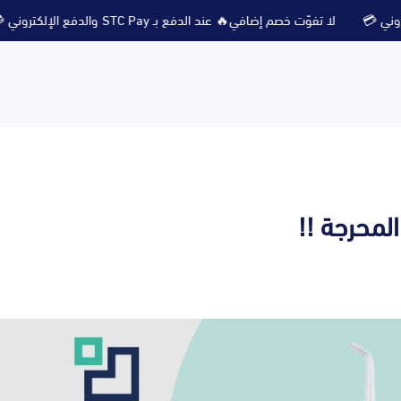
لا تفوّت خصم إضافي🔥 عند الدفع بـ STC Pay والدفع الإلكتروني 💳
لمحرجة !!