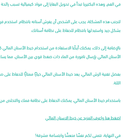
في الفم، وهذه البكتيريا تبدأ في تحويل البقايا إلى مواد كيميائية تسبب رائحة 
لتجنب هذه المشكلة، يجب على الشخص أن يفرش أسنانه بانتظام. استخدم فر
بشكل جيد واستبدلها بانتظام للحفاظ على نظافة أسنانك.
بالإضافة إلى ذلك، يمكنك أيضًا الاستفادة من استخدام خيط الأسنان المائي كح
الأسنان المائي بإرسال نافورة من الماء ذات ضغط قوي بين الأسنان، مما يساعد
بفضل تقنية الرش المائي، يعد خيط الأسنان المائي خيارًا ممتازًا للحفاظ عل
اللثة.
باستخدام خيط الأسنان المائي، يمكنك الحفاظ على نظافة فمك والتخلص من بق
اضغط هنا واعرف المزيد عن خيط الاسنان المائي
في النهاية، نتمنى لكم نفسًا منعشًا وابتسامة مشرقة!