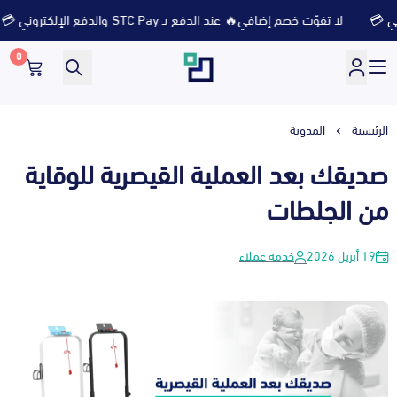
لا تفوّت خصم إضافي🔥 عند الدفع بـ STC Pay والدفع الإلكتروني 💳
0
متجر ثلاث ارباع
الرئيسية
المدونة
صديقك بعد العملية القيصرية للوقاية
من الجلطات
19 أبريل 2026
خدمة عملاء