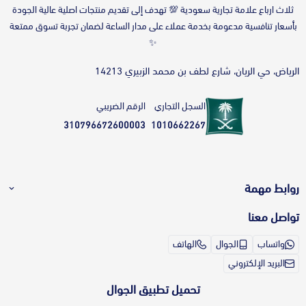
‎ثلاث ارباع علامة تجارية سعودية 💯 تهدف إلى تقديم منتجات اصلية عالية الجودة
بأسعار تنافسية مدعومة بخدمة عملاء على مدار الساعة لضمان تجربة تسوق ممتعة
✨
الرياض، حي الريان، شارع لطف بن محمد الزبيري 14213
السجل التجاري
الرقم الضريبي
310796672600003
1010662267
روابط مهمة
تواصل معنا
طريقة الطلب بالمتجر
تواصل معنا
واتساب
الجوال
الهاتف
طرق الدفع
الشكاوى والاقتراحات
البريد الإلكتروني
أقساط بدون فوائد؟ تعرف أكثر على خدمة
برنامج ولاء ثلاث أرباع
تمارا
تحميل تطبيق الجوال
برنامج التسويق بالعمولة