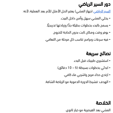
دور السير الرياضي
السير الرياضي
(جهاز المشي) يعتبر الحل الأمثل للأم بعد العملية، لأنه:
• يخلي المشي سهل وآمن داخل البيت.
• يسمح بالبدء بخطوات بطيئة جدًا وزيادتها تدريجيًا.
• يوفر وقت ومكان ثابت بدون الحاجة للخروج.
• فيه سرعات وبرامج تناسب كل مرحلة من التعافي.
نصائح سريعة
• استشيري طبيبك قبل البدء.
• ابدئي بخطوات بسيطة (5 – 10 دقائق).
• ارتدي حذاء مريح واشربي ماء كافي.
• الهدف: تنشيط الدورة الدموية مو الرياضة الشاقة.
الخلاصة
المشي بعد القيصرية مو خيار ثانوي