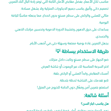
مناسب لكل الأعمار، بفضل مقابض الأمان الثابتة التي توفر راحة البال أثناء التمرين.
تصميم ذكي وأنيق يناسب جميع الديكورات المنزلية ولا يشغل مساحة.
مثالي للمشي والركض على سطح مستوٍ بدون انحدار، مما يجعله مناسبًا للياقة
اليومية.
يساعدك على حرق الدهون وتنشيط الدورة الدموية وتحسين مزاجك الذهني
والجسدي.
يجعل التمرين عادة يومية ممتعة وسهلة حتى في أصعب الأيام.
طريقة الاستخدام ببساطة 💡
ضع الجهاز على سطح مستوٍ وثابت داخل منزلك.
اختر السرعة المناسبة لك عبر الريموت أو شاشة العرض.
أمسك المقابض وابدأ المشي أو الركض بثقة.
تابع تقدمك على الشاشة لحظة بلحظة.
استمتع بتمرين آمن وفعّال دون الحاجة للخروج من المنزل!
أسئلة شائعة:
هل يناسب كبار السن؟
نعم، الجهاز مزود بمقابض أمان قوية ليضمن راحة وسلامة الجميع.