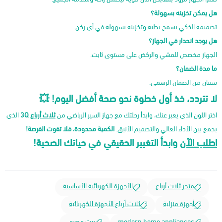
هل يمكن تخزينه بسهولة؟
تصميمه الذكي يسمح بطيه وتخزينه بسهولة في أي ركن.
هل يوجد انحدار في الجهاز؟
الجهاز مخصص للمشي والركض على مستوى ثابت.
ما مدة الضمان؟
سنتان من الضمان الرسمي.
لا تتردد، خذ أول خطوة نحو صحة أفضل اليوم! 💥
اختر اللون الذي يعبر عنك، وابدأ رحلتك مع جهاز السير الرياضي من
ثلاث أرباع
3Q
الذي
يجمع بين الأداء العالي والتصميم الأنيق.
الكمية محدودة، فلا تفوت الفرصة!
اطلب الآن
وابدأ التغيير الحقيقي في حياتك الصحية!
متجر ثلاث أرباع
الأجهزة الكهربائية الأساسية
أجهزة منزلية
ثلاث أرباع الأجهزة الكهربائية
modern home appliances
بيت عصري