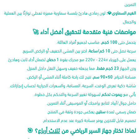
التمرين.
الغيم السماوي💎:
لون رمادي هادئ بلمسة سماوية مميزة تعطي توازنًا بين العملية
والجمال.
مواصفات فنية متقدمة لتحقيق أفضل أداء 🚀
يتحمل حتى
100 كجم
، مناسب لجميع أفراد العائلة.
سرعة تصل حتى
10 كم/ساعة
، اختر بين المشي الخفيف أو الركض السريع.
يعمل على كهرباء 220v - 224v مع محرك بقوة
1 حصان
لضمان أداء ثابت وهادئ.
وزن الجهاز
23 كجم فقط
، مما يجعله خفيف وسهل النقل داخل المنزل.
مساحة الحزام:
50×90 سم
، تتيح لك راحة كاملة أثناء المشي أو الركض.
شاشة ذكية تعرض الوقت، السرعة، المسافة، والسعرات الحرارية لحساب إنجازاتك.
يأتي مع
ريموت تحكم
لسهولة تغيير السرعة والتحكم بكل خطوة.
حامل جوال/آيباد لتتابع برامجك أو الموسيقى أثناء التمرين.
ضمان رسمي لمدة
سنتين
يعكس جودة وثقة في المنتج.
تصميم قابل للتخزين يوفر مساحة كبيرة عند عدم الاستخدام.
لماذا تختار جهاز السير الرياضي من
ثلاث أرباع
؟ 🎯