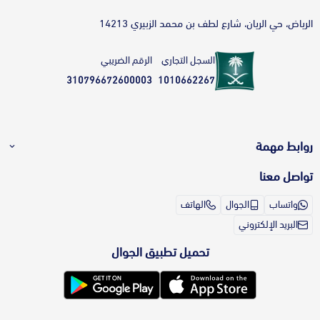
الرياض، حي الريان، شارع لطف بن محمد الزبيري 14213
السجل التجاري
الرقم الضريبي
310796672600003
1010662267
روابط مهمة
تواصل معنا
طريقة الطلب بالمتجر
تواصل معنا
واتساب
الجوال
الهاتف
طرق الدفع
الشكاوى والاقتراحات
البريد الإلكتروني
أقساط بدون فوائد؟ تعرف أكثر على خدمة
برنامج ولاء ثلاث أرباع
تمارا
تحميل تطبيق الجوال
برنامج التسويق بالعمولة
الشحن والتوصيل
الشروط والأحكام
سياسة الاستبدال والاسترجاع
سياسة الخصوصية