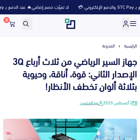
لا تفوّت خصم إضافي🔥 عند الدفع بـ STC Pay والدفع الإلكتروني 💳
0
متجر ثلاث ارباع
الرئيسية
المدونة
جهاز السير الرياضي من ثلاث أرباع 3Q
الإصدار الثاني: قوة، أناقة، وحيوية
بثلاثة ألوان تخطف الأنظار!
2 أغسطس 2025
عبدالمحسن