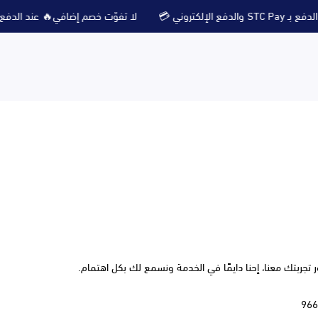
لكتروني 💳
لا تفوّت خصم إضافي🔥 عند الدفع بـ STC Pay والدفع الإلكتروني 💳
 تجربتك معنا، إحنا دايمًا في الخدمة ونسمع لك بكل اهتمام.