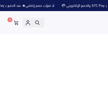
لا تفوّت خصم إضافي🔥 عند الدفع بـ STC Pay والدفع الإلكتروني 💳
0