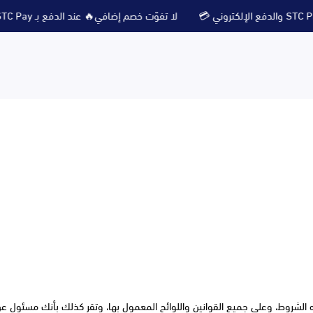
لا تفوّت خصم إضافي🔥 عند الدفع بـ STC Pay والدفع الإلكتروني 💳
 الشروط، وعلى جميع القوانين واللوائح المعمول بها، وتقر كذلك بأنك مسئول عن 