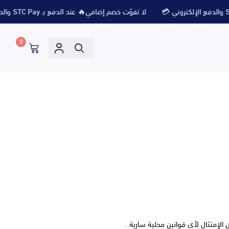
لا تفوّت خصم إضافي🔥 عند الدفع بـ STC Pay والدفع الإلكتروني 💳
0
الإمتثال لأي قوانين محلية سارية .