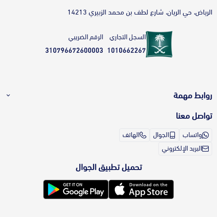
الرياض، حي الريان، شارع لطف بن محمد الزبيري 14213
السجل التجاري
الرقم الضريبي
310796672600003
1010662267
روابط مهمة
تواصل معنا
طريقة الطلب بالمتجر
تواصل معنا
واتساب
الجوال
الهاتف
طرق الدفع
الشكاوى والاقتراحات
البريد الإلكتروني
أقساط بدون فوائد؟ تعرف أكثر على خدمة
برنامج ولاء ثلاث أرباع
تمارا
تحميل تطبيق الجوال
برنامج التسويق بالعمولة
الشحن والتوصيل
الشروط والأحكام
سياسة الاستبدال والاسترجاع
سياسة الخصوصية
المدونة