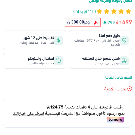
ضمان وجودة وسرعة توصيل
(10 تقييمات)
499
وفر
300.00
799
طرق دفع آمنة
تقسيط حتى 12 شهر
مدى · آبل باي · STC Pay · بطاقات
تابي · تمارا · مدفوع · إمكان
ائتمانية
شحن لجميع مدن المملكة
استبدال واسترجاع
توصيل حتى باب منزلك
حسب سياسة المتجر
السعر شامل الضريبة
نفدت الكمية