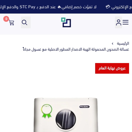
لا تفوّت خصم إضافي🔥 عند الدفع بـ STC Pay والدفع الإلكتروني 💳
0
متجر ثلاث ارباع
الرئيسية
غسالة الصحون المحمولة الهبة الاصدار المطور الاصلية مع غسول مجاناً
عروض نهاية العام