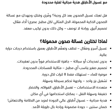
مع غسول الأطباق هدية مجانية لفترة محدودة
هل تعبك غسيل الصحون بعد كل وجبة؟ وفّري وقتكِ وجهدكِ مع غسالة
الصحون الذكية المحمولة، الحل المثالي لكل مطبخ عصري! أداء فعّال،
تصميم أنيق، وراحة لا توصف – وكل ذلك بدون تركيب معقد.
لماذا تختارين غسالة صحون محمولة؟
غسيل أسرع وفعّال – تنظف وتعقّم الأطباق بعمق باستخدام درجات حرارة
عالية.
بدون تمديدات أو سباكة – جاهزة للاستخدام فوراً بدون تعقيدات.
تصميم صغير يناسب أي مطبخ – مثالية للمساحات المحدودة.
موفرة للماء – تستهلك فقط 8 لترات لكل دورة.
تشغيل بزر واحد – واجهة تحكم بسيطة وسهلة.
متعددة الاستخدامات – تغسل الأطباق، الفواكه، والخضار.
خفيفة وسهلة النقل – يمكنكِ استخدامها في أي مكان.
هدية مجانية – غسول أطباق عالي الجودة لمزيد من النظافة والانتعاش!
ضمان سنتين – جودة مضمونة وراحة بال طويلة الأمد.